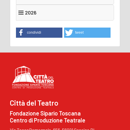
2026
condividi
tweet
Città del Teatro
Fondazione Sipario Toscana
Centro di Produzione Teatrale
Via ToscoRomagnola, 656, 56021 Cascina PI