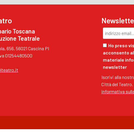
atro
Newslette
pario Toscana
uzione Teatrale
Ho preso vis
a, 656, 56021 Cascina PI
acconsento al 
.Iva 01254480500
materiale inf
newsletter
lteatro.it
Iscrivi alla nost
Città del Teatro.
informativa sull