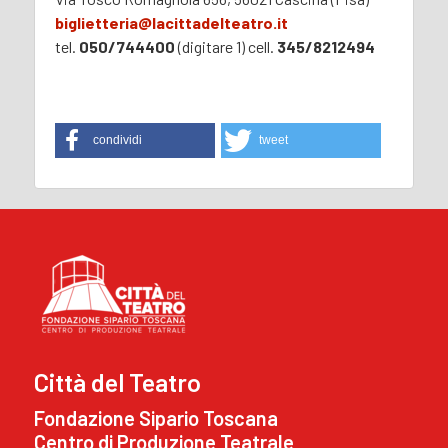
biglietteria@lacittadelteatro.it
tel.
050/744400
(digitare 1) cell.
345/8212494
condividi
tweet
Città del Teatro
Fondazione Sipario Toscana
Centro di Produzione Teatrale