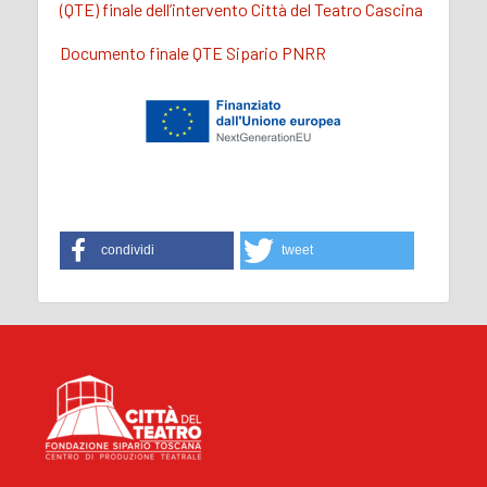
(QTE) finale dell’intervento Città del Teatro Cascina
Documento finale QTE Sipario PNRR
condividi
tweet