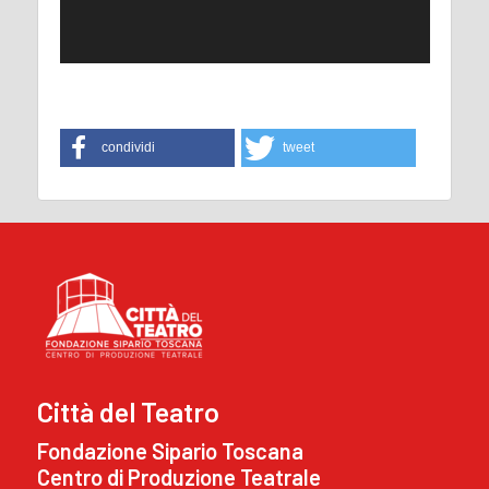
condividi
tweet
Città del Teatro
Fondazione Sipario Toscana
Centro di Produzione Teatrale