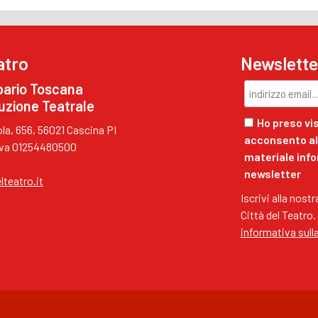
atro
Newslette
pario Toscana
uzione Teatrale
Ho preso vis
a, 656, 56021 Cascina PI
acconsento al 
.Iva 01254480500
materiale inf
newsletter
lteatro.it
Iscrivi alla nost
Città del Teatro.
informativa sull