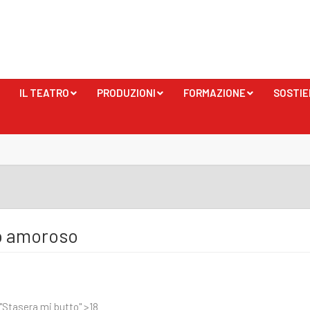
IL TEATRO
PRODUZIONI
FORMAZIONE
SOSTIE
+
+
+
o amoroso
 "Stasera mi butto" >18