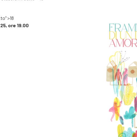
tto" >18
25, ore 19.00