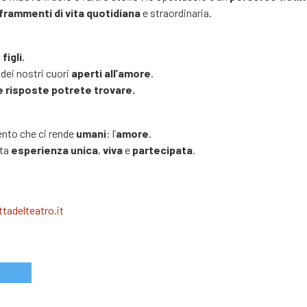
frammenti di vita quotidiana
e straordinaria.
figli.
dei nostri cuori
aperti all’amore
.
e risposte potrete trovare.
mento che ci rende
umani
: l’
amore
.
sta
esperienza unica
,
viva
e
partecipata
.
tadelteatro.it