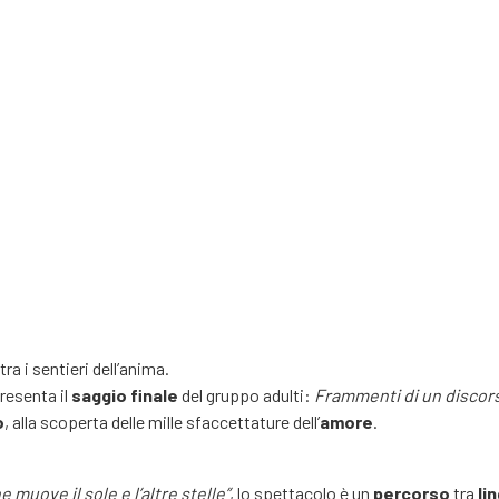
tra i sentieri dell’anima.
resenta il
saggio finale
del gruppo adulti:
Frammenti di un disco
o
, alla scoperta delle mille sfaccettature dell’
amore
.
e muove il sole e l’altre stelle”
, lo spettacolo è un
percorso
tra
li