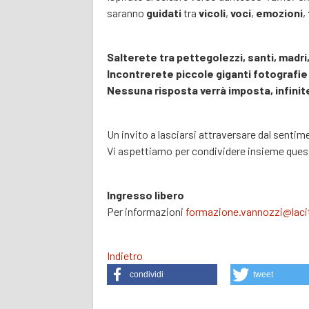
saranno
guidati
tra
vicoli
,
voci
,
emozioni
,
Salterete
tra
pettegolezzi, santi, madri, 
Incontrerete piccole giganti fotografie
Nessuna risposta verrà imposta, infinit
Un invito a lasciarsi attraversare dal senti
Vi aspettiamo per condividere insieme que
Ingresso libero
Per informazioni
formazione.vannozzi@lacit
Indietro
condividi
tweet