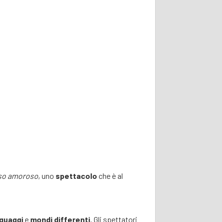
rso amoroso
, uno
spettacolo
che è al
nguaggi
e
mondi differenti
. Gli spettatori