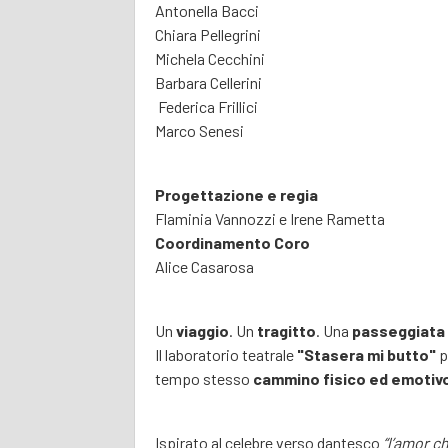
Antonella Bacci
Chiara Pellegrini
Michela Cecchini
Barbara Cellerini
Federica Frillici
Marco Senesi
Progettazione e regia
Flaminia Vannozzi e Irene Rametta
Coordinamento Coro
Alice Casarosa
Un
viaggio
. Un
tragitto
. Una
passeggiata
Il laboratorio teatrale
"Stasera mi butto"
p
tempo stesso
cammino fisico ed emotiv
Ispirato al celebre verso dantesco
“l’amor ch