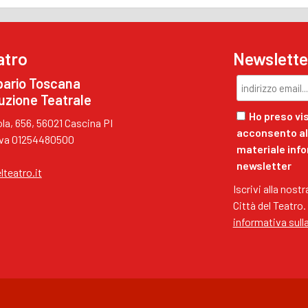
atro
Newslette
pario Toscana
uzione Teatrale
Ho preso vis
a, 656, 56021 Cascina PI
acconsento al 
.Iva 01254480500
materiale inf
newsletter
lteatro.it
Iscrivi alla nost
Città del Teatro.
informativa sull