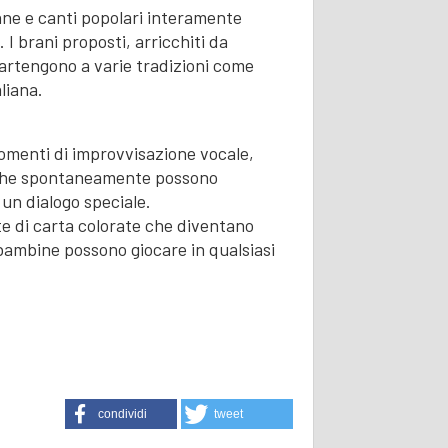
ne e canti popolari interamente
. I brani proposti, arricchiti da
partengono a varie tradizioni come
liana.
momenti di improvvisazione vocale,
ni che spontaneamente possono
 un dialogo speciale.
te di carta colorate che diventano
 bambine possono giocare in qualsiasi
condividi
tweet