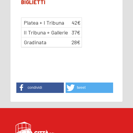
BIGLIETTI
Platea + I Tribuna
42€
II Tribuna + Gallerie
37€
Gradinata
28€
condividi
tweet