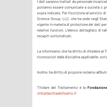
I dati saranno trattati da personale incarica
potranno essere comunicate a società o profe
sopra indicate. Per l’iscrizione al servizio
Science Group, LLC, che ha sede negli Stati 
vigente in materia di protezione dei dati pe
relative funzioni. L’elenco dettagliato di ta
recapiti sottoindicati.
La informiamo che ha diritto di chiedere al Tit
riconosciuti dalla disciplina applicabile, scr
Inoltre, ha diritto di proporre reclamo all’Au
Titolare del Trattamento è la
Fondazion
info@lacittadelteatro.it