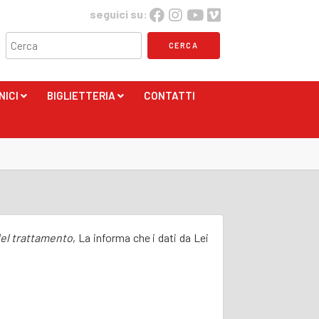
seguici su:
NICI
BIGLIETTERIA
CONTATTI
+
+
del trattamento
, La informa che i dati da Lei