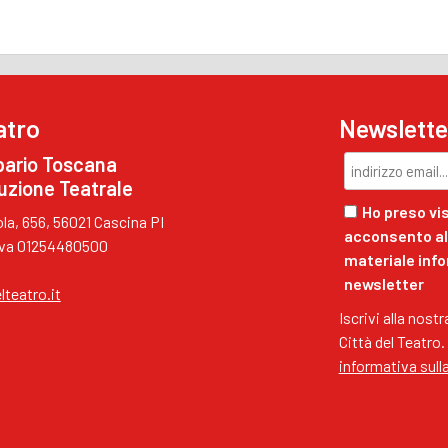
atro
Newslette
pario Toscana
uzione Teatrale
Ho preso vis
a, 656, 56021 Cascina PI
acconsento al 
.Iva 01254480500
materiale inf
newsletter
lteatro.it
Iscrivi alla nost
Città del Teatro.
informativa sull