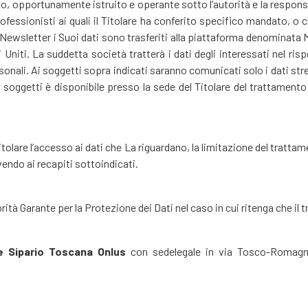
to, opportunamente istruito e operante sotto l’autorità e la responsa
ssionisti ai quali il Titolare ha conferito specifico mandato, o ch
 di Newsletter i Suoi dati sono trasferiti alla piattaforma denominat
Uniti. La suddetta società tratterà i dati degli interessati nel risp
rsonali. Ai soggetti sopra indicati saranno comunicati solo i dati st
li soggetti è disponibile presso la sede del Titolare del trattament
olare l’accesso ai dati che La riguardano, la limitazione del trattamen
ivendo ai recapiti sottoindicati.
torità Garante per la Protezione dei Dati nel caso in cui ritenga che il
e Sipario Toscana Onlus
con sede
legale in via Tosco-Romagno