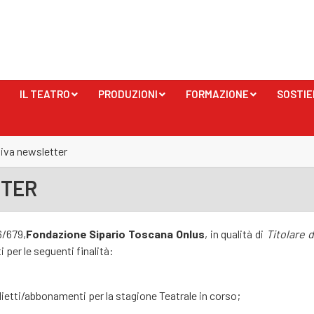
IL TEATRO
PRODUZIONI
FORMAZIONE
SOSTIE
+
+
+
iva newsletter
TTER
6/679,
Fondazione Sipario Toscana Onlus
, in qualità di
Titolare 
 per le seguenti finalità:
glietti/abbonamenti per la stagione Teatrale in corso;