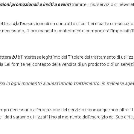
ioni promozionali e inviti a eventi
tramite il ns. servizio di newslet
lettera
a)
è l'esecuzione di un contratto di cui Lei è parte o l'esecuz
 è necessario, il loro mancato conferimento comporterà l’impossibili
lettera
b)
è l’interesse legittimo del Titolare del trattamento di utilizz
da Lei fornite nel contesto della vendita di un prodotto o di un serviz
orsi in ogni momento a quest’ultimo trattamento, in maniera agevo
empo necessario all’erogazione del servizio e comunque non oltre i te
 dati saranno utilizzati fino al momento dell’esercizio del Suo dirit