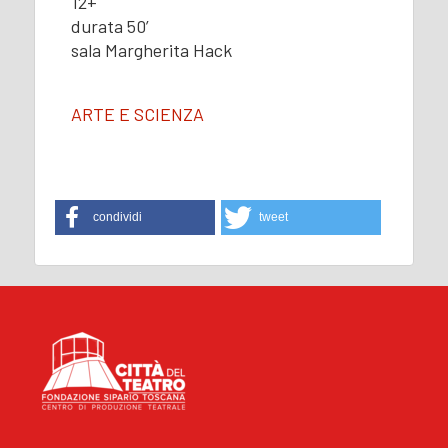
12+
durata 50’
sala Margherita Hack
ARTE E SCIENZA
condividi
tweet