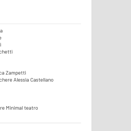
O
na
e
i
chetti
ica Zampetti
chere Alessia Castellano
re Minimal teatro