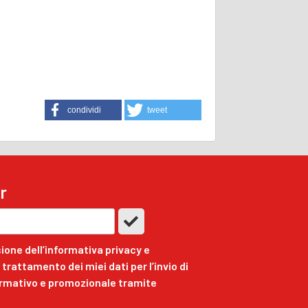
condividi
tweet
r
ione dell’informativa privacy e
trattamento dei miei dati per l’invio di
ormativo e promozionale tramite