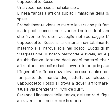
Cappuccetto Rosso!
Una voce riecheggia nel silenzio …
E nella fantasia affiora subito l’immagine della 
spalle.
Probabilmente viene in mente la versione più fa
ma in pochi conoscono le varianti antecedenti anch
che Yvonne Verdier raccoglie nel suo saggio L’a
Cappuccetto Rosso si allontana inevitabilmente
materno e si ritrova sola nel bosco. Luogo di m
trasgressione, il bosco nasconde e rivela, ed è
disubbidienza: lontano dagli occhi materni che 
affrontano pericoli e rischi, ovvero le proprie pau
L’ingenuità e l’innocenza devono essere, almeno 
far parte del mondo degli adulti, complesso e
Cappuccetto Rosso si trova a dover affrontare 
“Quale via prenderai?”, “Chi c’è qui?”.
Saranno i linguaggi della danza, del teatro di figu
attraverso cui raccontare la storia.