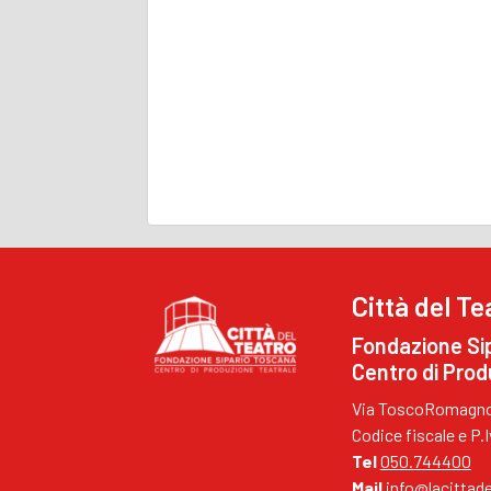
Città del Te
Fondazione Si
Centro di Prod
Via ToscoRomagnol
Codice fiscale e P
Tel
050.744400
Mail
info@lacittade