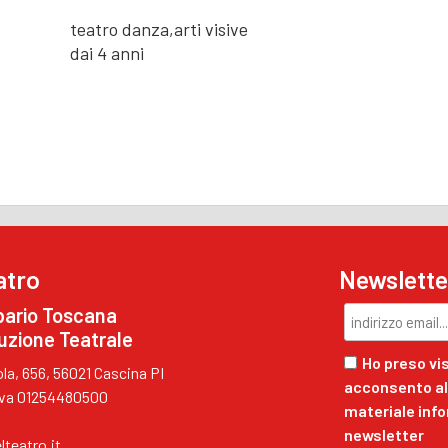
teatro danza,arti visive
dai 4 anni
atro
Newslette
pario Toscana
uzione Teatrale
Ho preso vis
a, 656, 56021 Cascina PI
acconsento al 
.Iva 01254480500
materiale inf
newsletter
lteatro.it