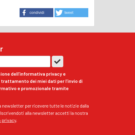
condividi
tweet
r
ione dell’informativa privacy e
trattamento dei miei dati per l’invio di
ormativo e promozionale tramite
ra newsletter per ricevere tutte le notizie dalla
 Iscrivendoti alla newsletter accetti la nostra
a privacy
.