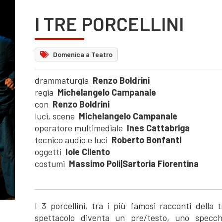
I TRE PORCELLINI
Domenica a Teatro
drammaturgia
Renzo Boldrini
regia
Michelangelo Campanale
con
Renzo Boldrini
luci, scene
Michelangelo Campanale
operatore multimediale
Ines Cattabriga
tecnico audio e luci
Roberto Bonfanti
oggetti
Iole Cilento
costumi
Massimo Poli|Sartoria Fiorentina
I 3 porcellini, tra i più famosi racconti della
spettacolo diventa un pre/testo, uno specch