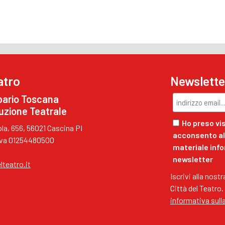
atro
Newslette
pario Toscana
uzione Teatrale
Ho preso vis
a, 656, 56021 Cascina PI
acconsento al 
.Iva 01254480500
materiale inf
newsletter
lteatro.it
Iscrivi alla nost
Città del Teatro.
informativa sull