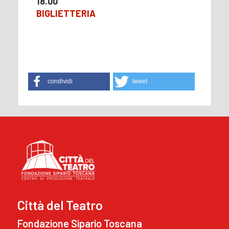
18.00
BIGLIETTERIA
condividi
tweet
Città del Teatro
Fondazione Sipario Toscana