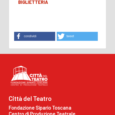
BIGLIETTERIA
condividi
tweet
Città del Teatro
Fondazione Sipario Toscana
Centro di Produzione Teatrale