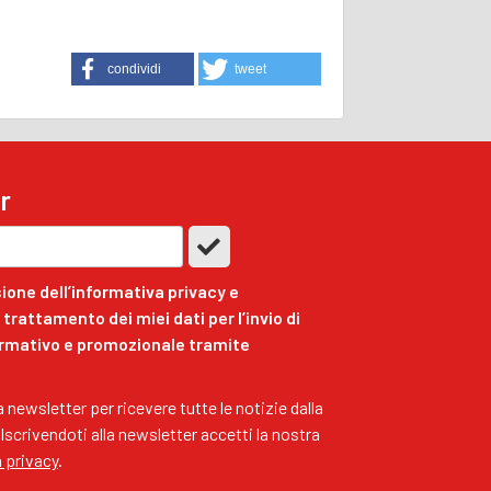
condividi
tweet
r
ione dell’informativa privacy e
trattamento dei miei dati per l’invio di
ormativo e promozionale tramite
ra newsletter per ricevere tutte le notizie dalla
 Iscrivendoti alla newsletter accetti la nostra
a privacy
.