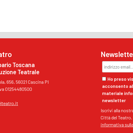
atro
Newslette
pario Toscana
uzione Teatrale
Ho preso vis
a, 656, 56021 Cascina PI
acconsento al 
.Iva 01254480500
materiale inf
newsletter
lteatro.it
Iscrivi alla nost
Città del Teatro.
informativa sull