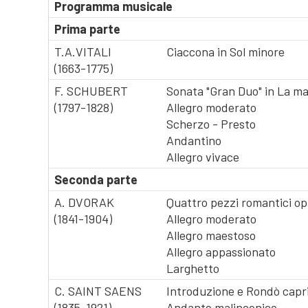
Programma musicale
Prima parte
T.A.VITALI
Ciaccona in Sol minore
(1663-1775)
F. SCHUBERT
Sonata "Gran Duo" in La ma
(1797-1828)
Allegro moderato
Scherzo - Presto
Andantino
Allegro vivace
Seconda parte
A. DVORAK
Quattro pezzi romantici op
(1841-1904)
Allegro moderato
Allegro maestoso
Allegro appassionato
Larghetto
C. SAINT SAENS
Introduzione e Rondò capri
(1835-1921)
Andante malinconico