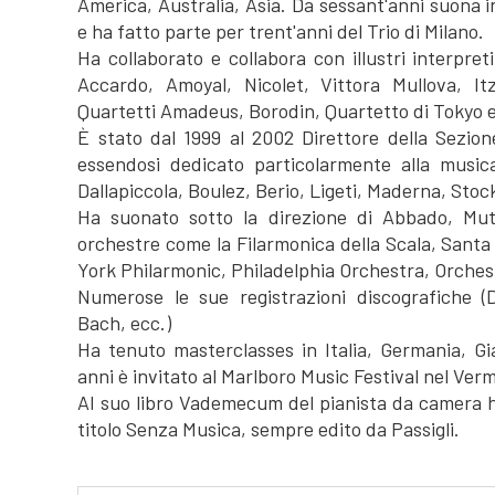
America, Australia, Asia. Da sessant'anni suona i
e ha fatto parte per trent'anni del Trio di Milano.
Ha collaborato e collabora con illustri interpre
Accardo, Amoyal, Nicolet, Vittora Mullova, 
Quartetti Amadeus, Borodin, Quartetto di Tokyo e 
È stato dal 1999 al 2002 Direttore della Sezion
essendosi dedicato particolarmente alla musi
Dallapiccola, Boulez, Berio, Ligeti, Maderna, Sto
Ha suonato sotto la direzione di Abbado, Muti
orchestre come la Filarmonica della Scala, Santa 
York Philarmonic, Philadelphia Orchestra, Orchest
Numerose le sue registrazioni discografiche (D
Bach, ecc.)
Ha tenuto masterclasses in Italia, Germania, G
anni è invitato al Marlboro Music Festival nel Ver
Al suo libro Vademecum del pianista da camera ha
titolo Senza Musica, sempre edito da Passigli.