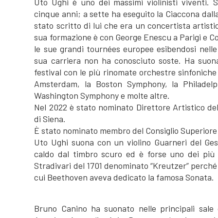
Uto Ughi è uno dei massimi violinisti viventi. Si
cinque anni; a sette ha eseguito la Ciaccona dalla
stato scritto di lui che era un concertista arti
sua formazione è con George Enescu a Parigi e C
le sue grandi tournées europee esibendosi nelle p
sua carriera non ha conosciuto soste. Ha suonat
festival con le più rinomate orchestre sinfoniche
Amsterdam, la Boston Symphony, la Philadelp
Washington Symphony e molte altre.
Nel 2022 è stato nominato Direttore Artistico de
di Siena.
È stato nominato membro del Consiglio Superiore p
Uto Ughi suona con un violino Guarneri del Ge
caldo dal timbro scuro ed è forse uno dei più 
Stradivari del 1701 denominato “Kreutzer” perché 
cui Beethoven aveva dedicato la famosa Sonata.
Bruno Canino ha suonato nelle principali sale 