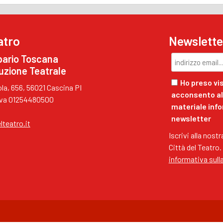
atro
Newslette
pario Toscana
uzione Teatrale
Ho preso vis
a, 656, 56021 Cascina PI
acconsento al 
.Iva 01254480500
materiale inf
newsletter
lteatro.it
Iscrivi alla nost
Città del Teatro.
informativa sull