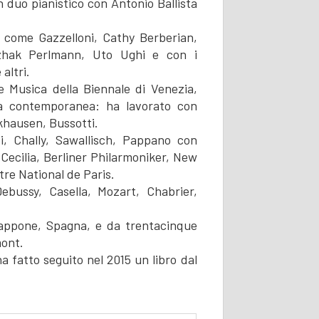
n duo pianistico con Antonio Ballista
ti come Gazzelloni, Cathy Berberian,
Itzhak Perlmann, Uto Ughi e con i
altri.
e Musica della Biennale di Venezia,
ca contemporanea: ha lavorato con
ckhausen, Bussotti.
, Chally, Sawallisch, Pappano con
Cecilia, Berliner Philarmoniker, New
re National de Paris.
ebussy, Casella, Mozart, Chabrier,
iappone, Spagna, e da trentacinque
mont.
 fatto seguito nel 2015 un libro dal