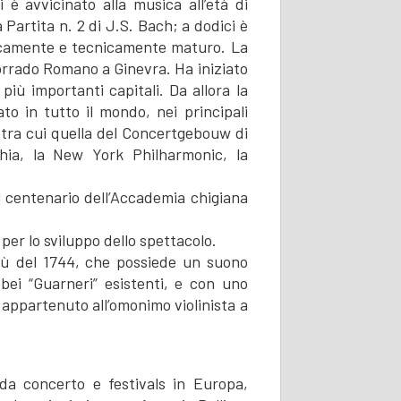
 è avvicinato alla musica all’età di
 Partita n. 2 di J.S. Bach; a dodici è
sticamente e tecnicamente maturo. La
orrado Romano a Ginevra. Ha iniziato
iù importanti capitali. Da allora la
o in tutto il mondo, nei principali
 tra cui quella del Concertgebouw di
hia, la New York Philharmonic, la
l centenario dell’Accademia chigiana
er lo sviluppo dello spettacolo.
sù del 1744, che possiede un suono
bei “Guarneri” esistenti, e con uno
appartenuto all’omonimo violinista a
da concerto e festivals in Europa,